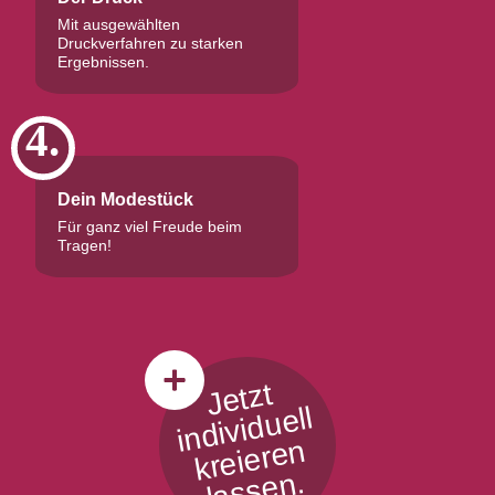
Mit ausgewählten
Druckverfahren zu starken
Ergebnissen.
4.
Dein Modestück
Für ganz viel Freude beim
Tragen!
Jetzt
i
n
di
vi
d
u
ell
kr
ei
er
e
l
a
s
s
e
n
n.