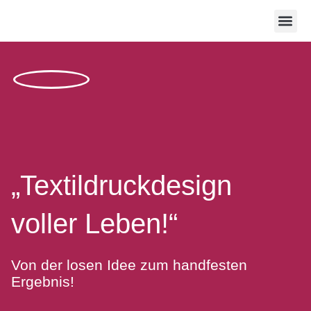
Was ich 
Wer ich bin
„Textildruckdesign
voller Leben!“
Von der losen Idee zum handfesten
Ergebnis!